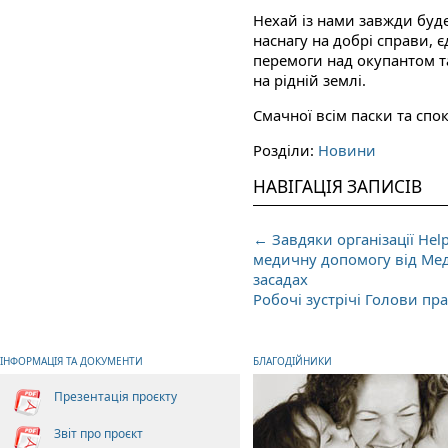
Нехай із нами завжди буде
наснагу на добрі справи, 
перемоги над окупантом 
на рідній землі.
Смачної всім паски та спо
Розділи:
Новини
НАВІГАЦІЯ ЗАПИСІВ
←
Завдяки організації Hel
медичну допомогу від Мед
засадах
Робочі зустрічі Голови п
ІНФОРМАЦІЯ ТА ДОКУМЕНТИ
БЛАГОДІЙНИКИ
Презентація проєкту
Звіт про проєкт