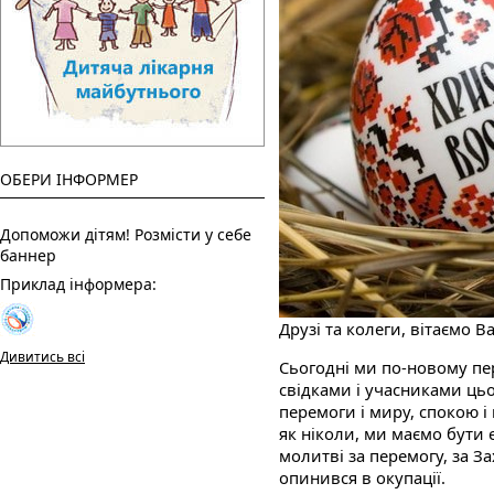
ОБЕРИ ІНФОРМЕР
Допоможи дітям! Розмісти у себе
баннер
Приклад інформера:
Друзі та колеги, вітаємо В
Дивитись всі
Сьогодні ми по-новому пе
свідками і учасниками ць
перемоги і миру, спокою і
як ніколи, ми маємо бути 
молитві за перемогу, за За
опинився в окупації.