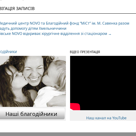
ВІГАЦІЯ ЗАПИСІВ
едичний центр NOVO та Благодійний фонд ‘’МіСт’’ ім. М. Савенка разом
адуть допомогу дітям Хмельниччини
івське NOVO відкриває хірургічне відділення зі стаціонаром
→
ГОДІЙНИКИ
ВІДЕО ПРЕЗЕНТАЦІЯ
Нашi благодiйники
Наш канал на YouTube