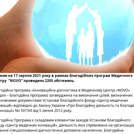
ном на 17 серпня 2021 року в рамках благодійних програм Медичного
тру “NOVO” проведено 2205 обстежень.
годійна програма «Інноваційна діагностика в Медичному Центрі «NOVO»
далі – Благодійна програма) затверджена на виконання цілей, визначених
ановчими документами Установи благодійного фонду «Центр медичних
овацій» відповідно до Закону України «Про благодійну діяльність та благоді
нізації» No 5073­VI від 5 липня 2012 року.
годійна Програма є складовим елементом заходів Установи благодійного
ду «Центр медичних інновацій», діяльність якої спрямована на організацію
ання спеціалізованої діагностичної допомоги населенню. Благодійна