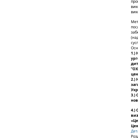
про
вик
вик
Мет
пос
заб
(на
сус
Осн
1.)
ург
дит
”ОХ
цен
2.)
заг
Укр
3.)
нов
4.)
виз
«Це
Цен
Дет
Роз