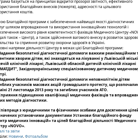
грама базується на принципах відкритої прозорої звітності, ефективного
ористання благодійних внесків (пожертв), адресності та цільового
ористання коштів.
ою Благодійної програми є забезпечення найвищої якості діагностичних
луг шляхом впровадження та використання інноваційних технологій і
езпечення високого рівня компетентності фахівців Медичного Центру «NO
далі також – Центр), а також здійснення вагомого внеску в розвиток здоров
пільства та сприяння розвитку охорони здоров’я в Україні.
овні напрями діяльності Центру в межах цієї Благодійної програми:
 Надання безоплатної діагностичної допомоги важким реанімаційним 
ентним хворим дітям, які знаходяться на лікуванні у Львівській міськ
ячій клінічній лікарні, Львівській обласній дитячій клінічній лікарні
МАТДИТ”, Західноукраїнському спеціалізованому дитячому медичном
трі.
 Надання безоплатної діагностичної допомоги неповнолітнім дітям
иблих учасників масових акцій громадського протесту, що розпочали
аїні 21 листопада 2013 року та загиблих учасників АТО.
 Сприяння підвищенню кваліфікації медичних фахівців та впровадже
их методів діагностики.
 Співпраця з юридичними та фізичними особами для досягнення ціле
начених установчими документами Установи благодійного фонду
нтр медичних інновацій» та цілей благодійної діяльності Медичного
тру «NOVO».
алі та звіти
діли:
Новини
,
Фотоальбом