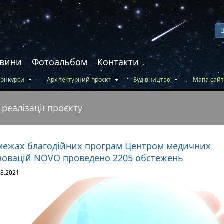
вини
Фотоальбом
Контакти
Конкурси
Архітектурний проєкт
Будівництво
Мапа сайт
 реалізації проєкту
межах благодійних програм Центром медичних
новацій NOVO проведено 2205 обстежень
08.2021