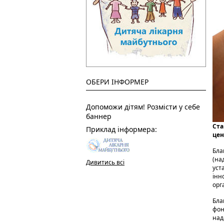
ОБЕРИ ІНФОРМЕР
Допоможи дітям! Розмісти у себе
баннер
Ста
Приклад інформера:
цен
Бла
(на
Дивитись всі
уст
інн
орга
Бла
фон
над